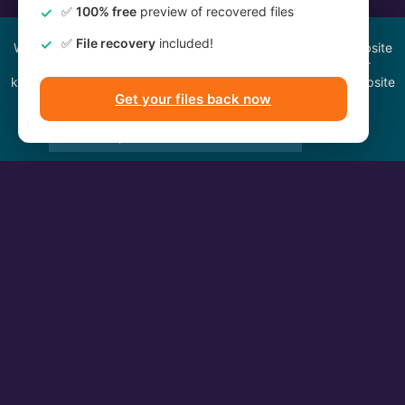
Wir verwenden Cookies, um Ihr Surferlebnis auf unserer Website
zu verbessern und zu verstehen, woher unsere Besucher
kommen. Einige von ihnen sind für das Funktionieren der Website
von wesentlicher Bedeutung.
Alle akzeptieren
Alle ablehnen
Zuletzt aktualisiert
: Jul 24, 2026
Der Cursor verschwindet:
Ihre Maßnahmen
Hier erfährst du:
wann der Cursor verschwinden kann;