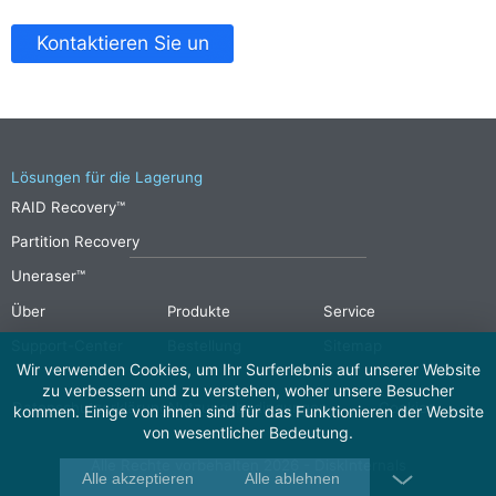
Kontaktieren Sie un
Lösungen für die Lagerung
RAID Recovery™
Partition Recovery
Uneraser™
Über
Produkte
Service
Support-Center
Bestellung
Sitemap
Wir verwenden Cookies, um Ihr Surferlebnis auf unserer Website
zu verbessern und zu verstehen, woher unsere Besucher
Datenschutzerklärung
Nutzungsbedingungen
Cookies
kommen. Einige von ihnen sind für das Funktionieren der Website
von wesentlicher Bedeutung.
Alle Rechte vorbehalten 2026 - DiskInternals
Alle akzeptieren
Alle ablehnen