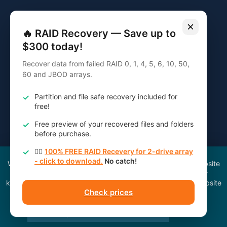
Wir verwenden Cookies, um Ihr Surferlebnis auf unserer Website
zu verbessern und zu verstehen, woher unsere Besucher
kommen. Einige von ihnen sind für das Funktionieren der Website
von wesentlicher Bedeutung.
Alle akzeptieren
Alle ablehnen