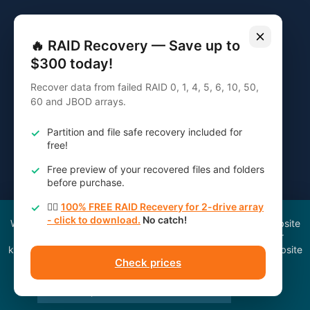
Wir verwenden Cookies, um Ihr Surferlebnis auf unserer Website
zu verbessern und zu verstehen, woher unsere Besucher
kommen. Einige von ihnen sind für das Funktionieren der Website
von wesentlicher Bedeutung.
Alle akzeptieren
Alle ablehnen